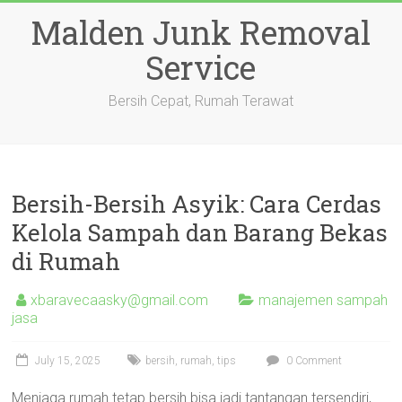
Skip
Malden Junk Removal
to
content
Service
Bersih Cepat, Rumah Terawat
Bersih-Bersih Asyik: Cara Cerdas
Kelola Sampah dan Barang Bekas
di Rumah
xbaravecaasky@gmail.com
manajemen sampah
jasa
July 15, 2025
bersih
,
rumah
,
tips
0 Comment
Menjaga rumah tetap bersih bisa jadi tantangan tersendiri,