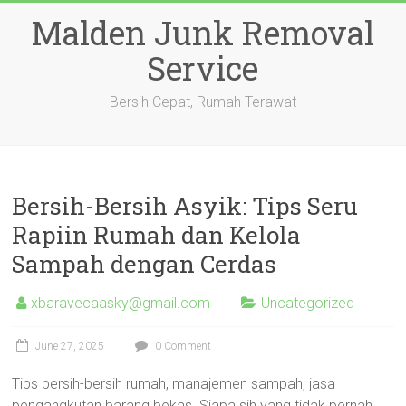
Skip
Malden Junk Removal
to
content
Service
Bersih Cepat, Rumah Terawat
Bersih-Bersih Asyik: Tips Seru
Rapiin Rumah dan Kelola
Sampah dengan Cerdas
xbaravecaasky@gmail.com
Uncategorized
June 27, 2025
0 Comment
Tips bersih-bersih rumah, manajemen sampah, jasa
pengangkutan barang bekas. Siapa sih yang tidak pernah