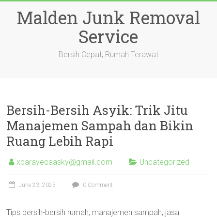
Skip
Malden Junk Removal
to
content
Service
Bersih Cepat, Rumah Terawat
Bersih-Bersih Asyik: Trik Jitu
Manajemen Sampah dan Bikin
Ruang Lebih Rapi
xbaravecaasky@gmail.com
Uncategorized
June 23, 2025
0 Comment
Tips bersih-bersih rumah, manajemen sampah, jasa