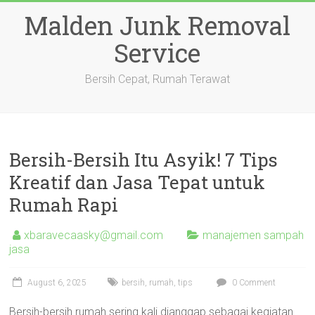
Skip
Malden Junk Removal
to
content
Service
Bersih Cepat, Rumah Terawat
Bersih-Bersih Itu Asyik! 7 Tips
Kreatif dan Jasa Tepat untuk
Rumah Rapi
xbaravecaasky@gmail.com
manajemen sampah
jasa
August 6, 2025
bersih
,
rumah
,
tips
0 Comment
Bersih-bersih rumah sering kali dianggap sebagai kegiatan