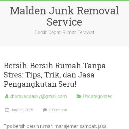
Skip
Malden Junk Removal
to
content
Service
Bersih Cepat, Rumah Terawat
Bersih-Bersih Rumah Tanpa
Stres: Tips, Trik, dan Jasa
Pengangkutan Seru!
xbaravecaasky@gmail.com
Uncategorized
June 23, 2025
0 Comment
Tips bersih-bersih rumah, manajemen sampah, jasa