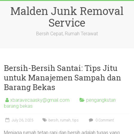
Skip
Malden Junk Removal
to
content
Service
Bersih Cepat, Rumah Terawat
Bersih-Bersih Santai: Tips Jitu
untuk Manajemen Sampah dan
Barang Bekas
xbaravecaasky@gmail.com
pengangkutan
barang bekas
July 26, 2025
bersih
,
rumah
,
tips
0 Comment
Menjaga rumah tetap rapi dan bersih adalah tugas yang