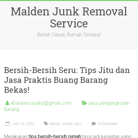
Skip
Malden Junk Removal
to
content
Service
Bersih Cepat, Rumah Terawat
Bersih-Bersih Seru: Tips Jitu dan
Jasa Praktis Buang Barang
Bekas!
xbaravecaasky@gmail.com
jasa pengangkutan
barang
July 13, 2025
bersih
,
rumah
,
tips
0 Comment
Melakukan
tips bersih-bersih rumah
bisa jadi kegiatan yang