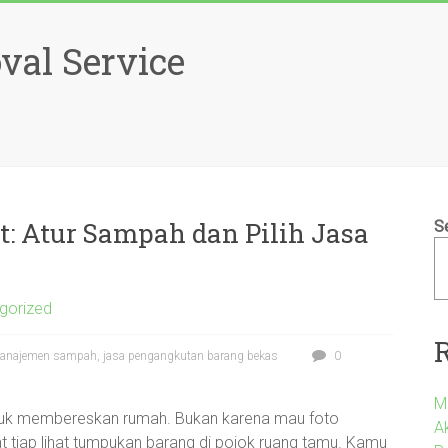
al Service
: Atur Sampah dan Pilih Jasa
S
gorized
manajemen sampah, jasa pengangkutan barang bekas
0
M
tuk membereskan rumah. Bukan karena mau foto
A
at tiap lihat tumpukan barang di pojok ruang tamu. Kamu