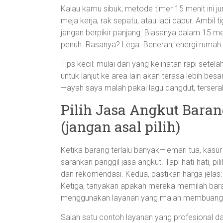
Kalau kamu sibuk, metode timer 15 menit ini jur
meja kerja, rak sepatu, atau laci dapur. Ambil
jangan berpikir panjang. Biasanya dalam 15 m
penuh. Rasanya? Lega. Beneran, energi rumah
Tips kecil: mulai dari yang kelihatan rapi setel
untuk lanjut ke area lain akan terasa lebih b
—ayah saya malah pakai lagu dangdut, tersera
Pilih Jasa Angkut Bara
(jangan asal pilih)
Ketika barang terlalu banyak—lemari tua, kasu
sarankan panggil jasa angkut. Tapi hati-hati, p
dan rekomendasi. Kedua, pastikan harga jelas:
Ketiga, tanyakan apakah mereka memilah bara
menggunakan layanan yang malah membuang beg
Salah satu contoh layanan yang profesional da