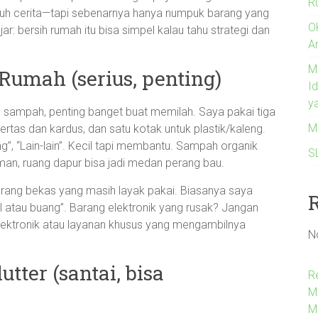
R
uh cerita—tapi sebenarnya hanya numpuk barang yang
O
ar: bersih rumah itu bisa simpel kalau tahu strategi dan
An
MI
Rumah (serius, penting)
I
y
 sampah, penting banget buat memilah. Saya pakai tiga
M
 kertas dan kardus, dan satu kotak untuk plastik/kaleng.
ng”, “Lain-lain”. Kecil tapi membantu. Sampah organik
S
an, ruang dapur bisa jadi medan perang bau.
arang bekas yang masih layak pakai. Biasanya saya
al atau buang”. Barang elektronik yang rusak? Jangan
lektronik atau layanan khusus yang mengambilnya
N
utter (santai, bisa
R
M
M