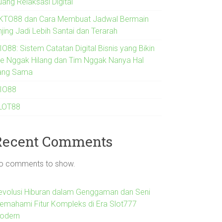
uang Relaksasi Digital
KTO88 dan Cara Membuat Jadwal Bermain
jing Jadi Lebih Santai dan Terarah
O88: Sistem Catatan Digital Bisnis yang Bikin
de Nggak Hilang dan Tim Nggak Nanya Hal
ang Sama
IO88
LOT88
Recent Comments
o comments to show.
evolusi Hiburan dalam Genggaman dan Seni
emahami Fitur Kompleks di Era Slot777
odern