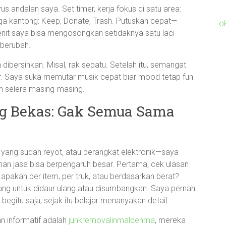
us andalan saya. Set timer, kerja fokus di satu area:
 tiga kantong: Keep, Donate, Trash. Putuskan cepat—
o
enit saya bisa mengosongkan setidaknya satu laci
 berubah.
ah dibersihkan. Misal, rak sepatu. Setelah itu, semangat
esar. Saya suka memutar musik cepat biar mood tetap fun
h selera masing-masing.
ng Bekas: Gak Semua Sama
r yang sudah reyot, atau perangkat elektronik—saya
ilihan jasa bisa berpengaruh besar. Pertama, cek ulasan
 apakah per item, per truk, atau berdasarkan berat?
ng untuk didaur ulang atau disumbangkan. Saya pernah
itu saja; sejak itu belajar menanyakan detail.
n informatif adalah
junkremovalinmaldenma
, mereka