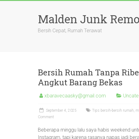
Skip
to
Malden Junk Remov
content
Bersih Cepat, Rumah Terawat
Bersih Rumah Tanpa Ribet
Angkut Barang Bekas
xbaravecaasky@gmail.com
Uncate
September 4, 2025
Tips bersih-bersih rumah, 
Comment
Beberapa minggu lalu saya habis weekend un
Instagram, tapi karena rasanya napas jadi ber