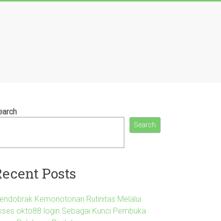
earch
Search
Recent Posts
endobrak Kemonotonan Rutinitas Melalui
kses okto88 login Sebagai Kunci Pembuka