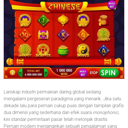
Lanskap industri permainan daring global sedang
mengalami pergeseran paradigma yang menarik. Jika satu
dekade lalu para pemain cukup puas dengan tampilan grafis
dua dimensi yang sederhana dan efek suara
monophonic
,
kini standar permintaan pasar telah melonjak drastis.
Pemain modern menginginkan sebuah pengalaman yang