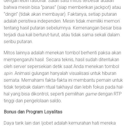
dengan lebih rasional. Salah satu mitos terbesar adalah
bahwa mesin bisa “panas” (siap memberikan jackpot) atau
“dingin” (tidak akan membayar). Faktanya, setiap putaran
adalah peristiwa independen. Mesin tidak memiliki memori
tentang hasil putaran sebelumnya. Kemenangan besar bisa
terjadi dua kali berturut-turut, atau tidak sama sekali dalam
seribu putaran.
Mitos lainnya adalah menekan tombol berhenti paksa akan
mempengaruhi hasil. Secara teknis, hasil sudah ditentukan
oleh server sepersekian detik saat Anda menekan tombol
spin
. Animasi gulungan hanyalah visualisasi untuk hiburan
semata. Memahami fakta-fakta ini membantu pemain untuk
tidak terjebak dalam ritual takhayul dan lebih fokus pada hal-
hal yang bisa dikontrol, seperti pemilihan
game
dengan RTP
tinggi dan pengelolaan saldo.
Bonus dan Program Loyalitas
Daya tarik lain dari Ijobet adalah kemurahan hati mereka