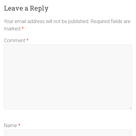
Leave a Reply
Your email address will not be published.
Required fields are
marked
*
Comment
*
Name
*