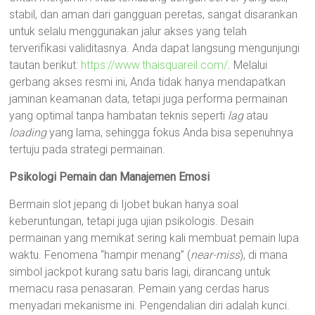
stabil, dan aman dari gangguan peretas, sangat disarankan
untuk selalu menggunakan jalur akses yang telah
terverifikasi validitasnya. Anda dapat langsung mengunjungi
tautan berikut:
https://www.thaisquareil.com/
. Melalui
gerbang akses resmi ini, Anda tidak hanya mendapatkan
jaminan keamanan data, tetapi juga performa permainan
yang optimal tanpa hambatan teknis seperti
lag
atau
loading
yang lama, sehingga fokus Anda bisa sepenuhnya
tertuju pada strategi permainan.
Psikologi Pemain dan Manajemen Emosi
Bermain slot jepang di Ijobet bukan hanya soal
keberuntungan, tetapi juga ujian psikologis. Desain
permainan yang memikat sering kali membuat pemain lupa
waktu. Fenomena “hampir menang” (
near-miss
), di mana
simbol jackpot kurang satu baris lagi, dirancang untuk
memacu rasa penasaran. Pemain yang cerdas harus
menyadari mekanisme ini. Pengendalian diri adalah kunci.