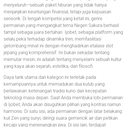
menyeluruh—sebuah paket hiburan yang tidak hanya
menjanjikan keuntungan finansial, tetapi juga kepuasan
sensorik. Di tengah kompetisi yang ketat ini, genre
permainan yang mengangkat tema Negeri Sakura berhasil
tampil sebagai juara bertahan. Ijobet, sebagai platform yang
selalu peka terhadap dinamika tren, memfasilitasi
gelombang minat ini dengan menghadirkan etalase slot
jepang yang komprehensif. Ini bukan sekadar tentang
memutar mesin; ini adalah tentang menyelami sebuah kultur
yang kaya akan sejarah, estetika, dan filosofi.
Daya tarik utama dari kategori ini terletak pada
kemampuannya untuk memadukan dua kutub yang
berlawanan: ketenangan tradisi kuno dan kecepatan
teknologi masa depan. Saat Anda membuka lobi permainan
di Ijobet, Anda akan disuguhkan pilihan yang kontras namun
harmonis. Di satu sisi, ada permainan dengan latar belakang
kuil Zen yang sunyi, diiringi suara gemericik air dan petikan
kecapi yang menenangkan jiwa. Di sisi lain, terdapat