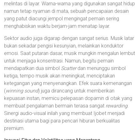
melintas di layar. Warna-warna yang digunakan sangat hidup
namun tetap nyaman di mata, sebuah pencapaian desain
yang patut diacungi jempol mengingat pemain sering
menghabiskan waktu berjam-jam menatap layar.
Sektor audio juga digarap dengan sangat serius. Musik latar
bukan sekadar pengisi kesunyian, melainkan konduktor
emosi. Saat putaran dasar, musik mungkin mengalun lembut
untuk menjaga konsentrasi. Namun, begitu pemain
mendapatkan dua simbol
Scatter
dan menunggu simbol
ketiga, tempo musik akan meningkat, menciptakan
ketegangan yang menyenangkan. Efek suara kemenangan
(
winning sound
) juga dirancang untuk memberikan
kepuasan instan, memicu pelepasan dopamin di otak yang
membuat pengalaman bermain terasa sangat
rewarding
.
Sinergi audio-visual inilah yang membuat Ijobet menjadi
destinasi utama bagi para pencari hiburan berkualitas
premium.