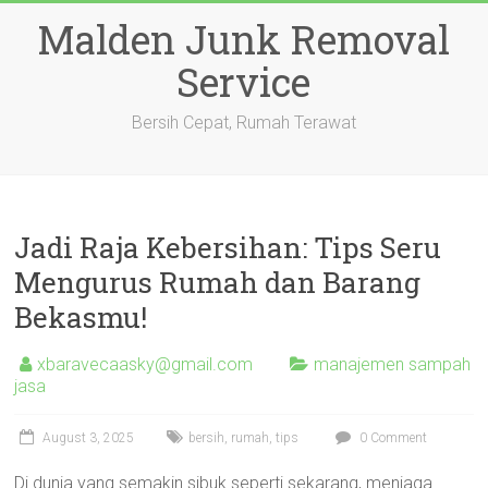
Skip
Malden Junk Removal
to
content
Service
Bersih Cepat, Rumah Terawat
Jadi Raja Kebersihan: Tips Seru
Mengurus Rumah dan Barang
Bekasmu!
xbaravecaasky@gmail.com
manajemen sampah
jasa
August 3, 2025
bersih
,
rumah
,
tips
0 Comment
Di dunia yang semakin sibuk seperti sekarang, menjaga