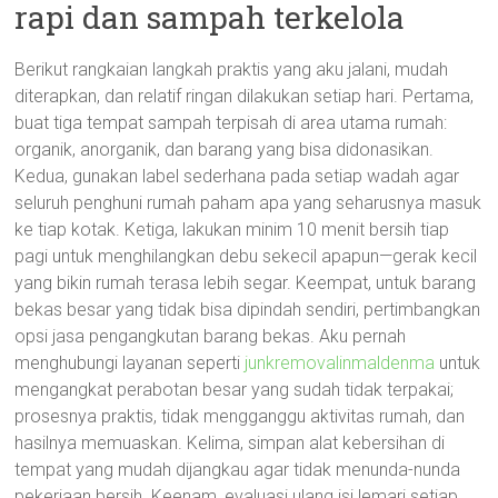
rapi dan sampah terkelola
Berikut rangkaian langkah praktis yang aku jalani, mudah
diterapkan, dan relatif ringan dilakukan setiap hari. Pertama,
buat tiga tempat sampah terpisah di area utama rumah:
organik, anorganik, dan barang yang bisa didonasikan.
Kedua, gunakan label sederhana pada setiap wadah agar
seluruh penghuni rumah paham apa yang seharusnya masuk
ke tiap kotak. Ketiga, lakukan minim 10 menit bersih tiap
pagi untuk menghilangkan debu sekecil apapun—gerak kecil
yang bikin rumah terasa lebih segar. Keempat, untuk barang
bekas besar yang tidak bisa dipindah sendiri, pertimbangkan
opsi jasa pengangkutan barang bekas. Aku pernah
menghubungi layanan seperti
junkremovalinmaldenma
untuk
mengangkat perabotan besar yang sudah tidak terpakai;
prosesnya praktis, tidak mengganggu aktivitas rumah, dan
hasilnya memuaskan. Kelima, simpan alat kebersihan di
tempat yang mudah dijangkau agar tidak menunda-nunda
pekerjaan bersih. Keenam, evaluasi ulang isi lemari setiap