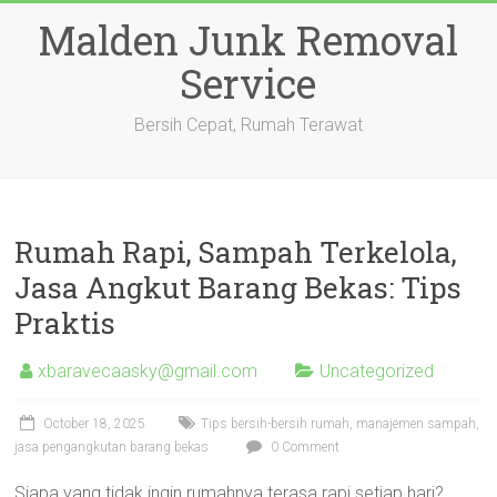
Skip
Malden Junk Removal
to
content
Service
Bersih Cepat, Rumah Terawat
Rumah Rapi, Sampah Terkelola,
Jasa Angkut Barang Bekas: Tips
Praktis
xbaravecaasky@gmail.com
Uncategorized
October 18, 2025
Tips bersih-bersih rumah, manajemen sampah,
jasa pengangkutan barang bekas
0 Comment
Siapa yang tidak ingin rumahnya terasa rapi setiap hari?