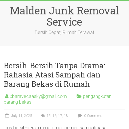
Skip
Malden Junk Removal
to
content
Service
Bersih Cepat, Rumah Terawat
Bersih-Bersih Tanpa Drama:
Rahasia Atasi Sampah dan
Barang Bekas di Rumah
xbaravecaasky@gmail.com
pengangkutan
barang bekas
July 11, 2025
15
,
16
,
17
,
18
0 Comment
Tips bersih-bersih rumah, manajemen sampah, jasa