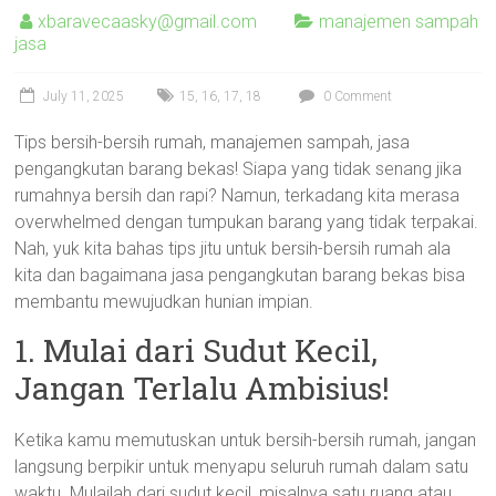
xbaravecaasky@gmail.com
manajemen sampah
jasa
July 11, 2025
15
,
16
,
17
,
18
0 Comment
Tips bersih-bersih rumah, manajemen sampah, jasa
pengangkutan barang bekas! Siapa yang tidak senang jika
rumahnya bersih dan rapi? Namun, terkadang kita merasa
overwhelmed dengan tumpukan barang yang tidak terpakai.
Nah, yuk kita bahas tips jitu untuk bersih-bersih rumah ala
kita dan bagaimana jasa pengangkutan barang bekas bisa
membantu mewujudkan hunian impian.
1. Mulai dari Sudut Kecil,
Jangan Terlalu Ambisius!
Ketika kamu memutuskan untuk bersih-bersih rumah, jangan
langsung berpikir untuk menyapu seluruh rumah dalam satu
waktu. Mulailah dari sudut kecil, misalnya satu ruang atau