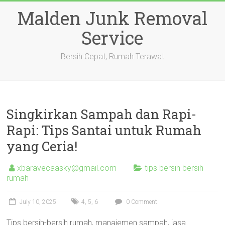
Skip
Malden Junk Removal
to
content
Service
Bersih Cepat, Rumah Terawat
Singkirkan Sampah dan Rapi-
Rapi: Tips Santai untuk Rumah
yang Ceria!
xbaravecaasky@gmail.com
tips bersih bersih
rumah
July 10, 2025
4
,
5
,
6
0 Comment
Tips bersih-bersih rumah, manajemen sampah, jasa